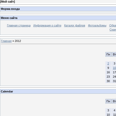
[
Мой сайт
]
Форма входа
Меню сайта
Главная страница
Информация о сайте
Каталог файлов
Фотоальбомы
Обра
Ска
Главная
»
2012
Пн
Вт
2
3
9
10
16
17
23
24
30
31
Calendar
Пн
Вт
3
4
10
11