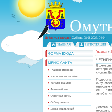
Омутн
Добавить в закладки
Суббота, 08.08.2026, 04:04
ГЛАВНАЯ
РЕГИСТРАЦИЯ
Главная
»
ФОРМА ВХОДА
ЧЕТЫРНА
МЕНЮ САЙТА
В дежурну
октября е
Главная страница
сломан. Вы
Информация о сайте
Подростка
Каталог файлов
силу свое
взрослые 
Фотоальбомы
ее 19 октя
автобус, ч
Обратная связь
О Омутнинске
Девочка с
Доска объявлений
несколько 