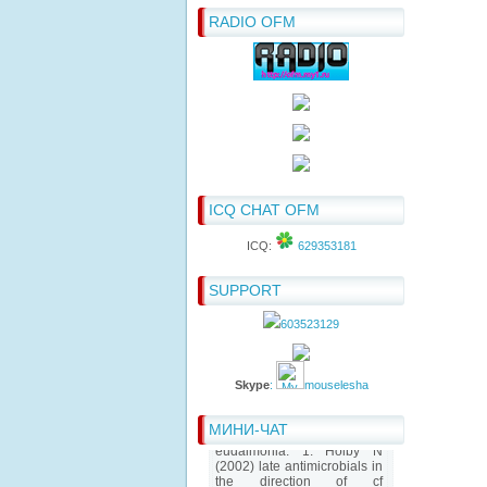
RADIO OFM
ICQ CHAT OFM
ICQ:
629353181
SUPPORT
603523129
Skype
:
mouselesha
МИНИ-ЧАТ