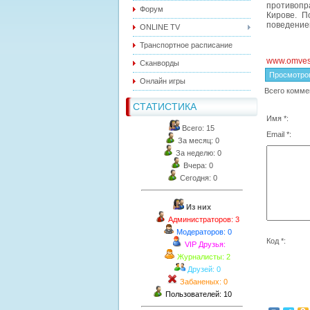
противопр
Форум
Кирове. П
поведение
ONLINE TV
Транспортное расписание
www.omvest
Сканворды
Просмотро
Онлайн игры
Всего комме
СТАТИСТИКА
Имя *:
Всего: 15
Email *:
За месяц: 0
За неделю: 0
Вчера: 0
Сегодня: 0
Из них
Администраторов: 3
Модераторов: 0
Код *:
VIP Друзья:
Журналисты: 2
Друзей: 0
Забаненых: 0
Пользователей: 10