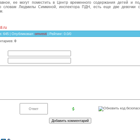
авное, ее могут поместить в Центр временного содержания детей и по
о словам Людмилы Симкиной, инспектора ПДН, есть еще две девочки с
м.
i.ru
в
: 645 |
Опубликовал
:
omvesti
|
Рейтинг
:
0.0
/
0
нтариев
:
0