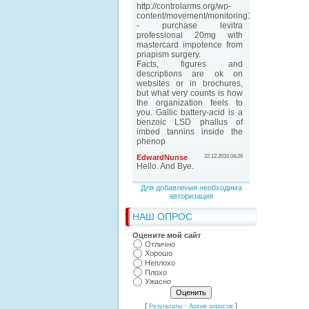
Для добавления необходима
авторизация
НАШ ОПРОС
Оцените мой сайт
Отлично
Хорошо
Неплохо
Плохо
Ужасно
[
·
]
Результаты
Архив опросов