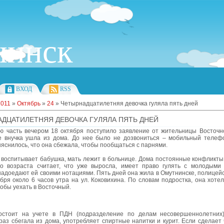
инск
ВХОД
RSS
2011
»
Октябрь
»
24
» Четырнадцатилетняя девочка гуляла пять дней
ДЦАТИЛЕТНЯЯ ДЕВОЧКА ГУЛЯЛА ПЯТЬ ДНЕЙ
ю часть вечером 18 октября поступило заявление от жительницы Восточно
е внучка ушла из дома. До нее было не дозвониться – мобильный телеф
яснилось, что она сбежала, чтобы пообщаться с парнями.
 воспитывает бабушка, мать лежит в больнице. Дома постоянные конфликты.
го возраста считает, что уже выросла, имеет право гулять с молодыми
надоедают ей своими нотациями. Пять дней она жила в Омутнинске, полицей
бря около 6 часов утра на ул. Коковихина. По словам подростка, она хотел
тобы уехать в Восточный.
остоит на учете в ПДН (подразделение по делам несовершеннолетних)
раз сбегала из дома, употребляет спиртные напитки и курит. Если сделает 