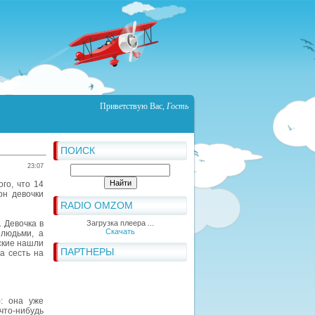
Приветствую Вас
,
Гость
ПОИСК
23:07
го, что 14
он девочки
RADIO OMZOM
 Девочка в
Загрузка плеера ...
Скачать
 людьми, а
ские нашли
ПАРТНЕРЫ
а сесть на
: она уже
что-нибудь