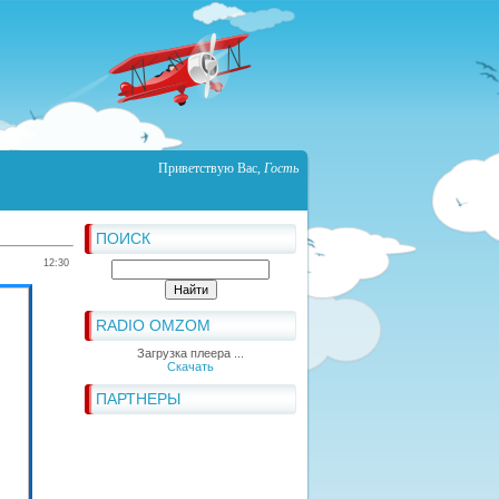
Приветствую Вас
,
Гость
ПОИСК
12:30
RADIO OMZOM
Загрузка плеера ...
Скачать
ПАРТНЕРЫ