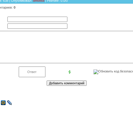
в
: 638 |
Опубликовал
:
omvesti
|
Рейтинг
:
0.0
/
0
нтариев
:
0