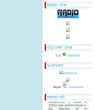
RADIO OFM
ICQ CHAT OFM
ICQ:
629353181
SUPPORT
603523129
Skype
:
mouselesha
МИНИ-ЧАТ