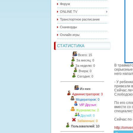
Форум
ONLINE TV
Транспортное расписание
Сканворды
Онлайн игры
СТАТИСТИКА
Всего: 15
За месяц: 0
В травмато
За неделю: 0
серьезные 
Вчера: 0
него напал
Сегодня: 0
- У ребенка
привезли в
Из них
Сейчас ле
Администраторов: 3
Слободско
Модераторов: 0
По его сло
VIP Друзья:
вместе со 
Журналисты: 2
специалис
Друзей: 0
Сейчас по
Забаненых: 0
Пользователей: 10
http://omve