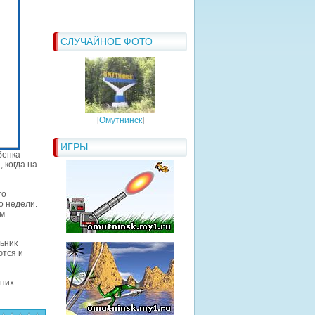
СЛУЧАЙНОЕ ФОТО
[
Омутнинск
]
ИГРЫ
бенка
 когда на
го
о недели.
ем
льник
ются и
них.