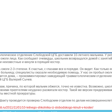
логическое отделение Слободской ЦГБ доставили 10-летнего мальчика. У ре
ожоги лица. Как сообщают очевидцы, школьник возвращался домой с занятий,
и неизвестные и кинули в горящий костер.
 ожоги 2-3 степени. К счастью, с глазами все в порядке. Он видит. Как только е
 больницу, специалисты оказали необходимую помощь. У нас он пробыл окол
чится дома, – прокомментировал заведующий травматологическим отделени
й ЦГБ Валерий Сычев.
вам, причина, по которой мальчик обжегся, точно не известна. Возможно, шко
своими приятелями неудачно разжигали костер. Такой же версии придержива
ты местной прокуратуры.
 факту проводится проверка Слободским отделом по делам несовершеннолет
sti.ru/2011/11/01/10-letnego-shkolnika-iz-slobodskogo-kinuli-v-koster/