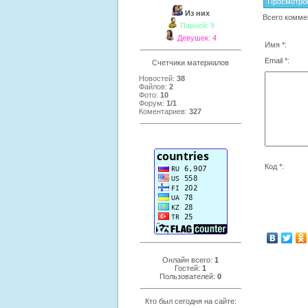
Просмотро
Из них
Всего комме
Парней: 9
Девушек: 4
Имя *:
Email *:
Счетчики материалов
Новостей:
38
Файлов:
2
Фото:
10
Форум:
1/1
Коментариев:
327
Код *:
Онлайн всего:
1
Гостей:
1
Пользователей:
0
Кто был сегодня на сайте: