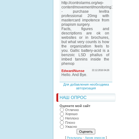
Для добавления необходима
авторизация
НАШ ОПРОС
Оцените мой сайт
Отлично
Хорошо
Неплохо
Плохо
Ужасно
[
·
]
Результаты
Архив опросов