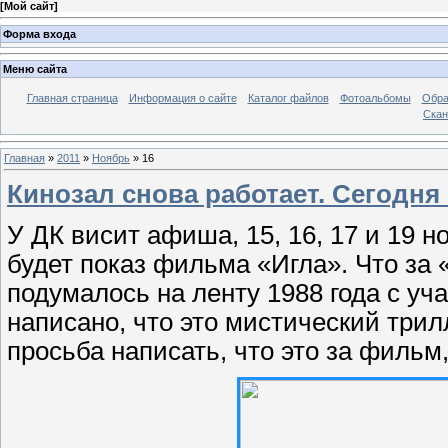
[
Мой сайт
]
Форма входа
Меню сайта
Главная страница
Информация о сайте
Каталог файлов
Фотоальбомы
Обра
Ска
Главная
»
2011
»
Ноябрь
»
16
Кинозал снова работает. Сегодня
У ДК висит афиша, 15, 16, 17 и 19 н
будет показ фильма «Игла». Что за 
подумалось на ленту 1988 года с у
написано, что это мистический трилл
просьба написать, что это за фильм