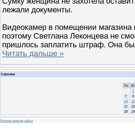
Сумку женщина не захотела оставить
лежали документы.
Видеокамер в помещении магазина н
поэтому Светлана Леконцева не смо
пришлось заплатить штраф. Она бы
Читать дальше »
Calendar
Пн
Вт
1
7
8
14
15
21
22
28
29
Полная версия сайта